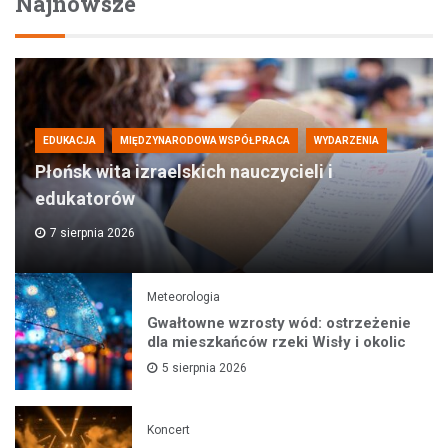
Najnowsze
EDUKACJA
MIĘDZYNARODOWA WSPÓŁPRACA
WYDARZENIA
Płońsk wita izraelskich nauczycieli i
edukatorów
7 sierpnia 2026
Meteorologia
Gwałtowne wzrosty wód: ostrzeżenie
dla mieszkańców rzeki Wisły i okolic
5 sierpnia 2026
Koncert