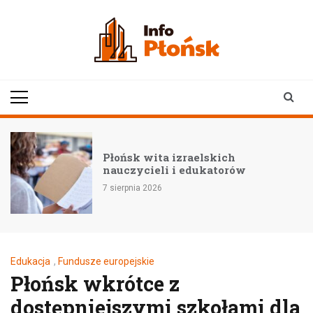
Skip
to
content
infoplonsk.pl
informacje z Płońska i
okolic | Płońsk online
Płońsk wita izraelskich
nauczycieli i edukatorów
7 sierpnia 2026
Edukacja
,
Fundusze europejskie
Płońsk wkrótce z
dostępniejszymi szkołami dla