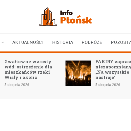
infoplonsk.pl
informacje z Płońska i
okolic | Płońsk online
AKTUALNOŚCI
HISTORIA
PODRÓŻE
POZOST
Gwałtowne wzrosty
FAKIRY zaprasz
wód: ostrzeżenie dla
niezapomniany
mieszkańców rzeki
„Na wszystkie
Wisły i okolic
nastroje”
5 sierpnia 2026
5 sierpnia 2026