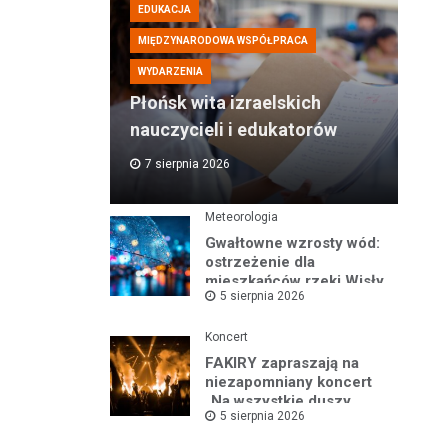
EDUKACJA
MIĘDZYNARODOWA WSPÓŁPRACA
WYDARZENIA
Płońsk wita izraelskich
nauczycieli i edukatorów
7 sierpnia 2026
Meteorologia
Gwałtowne wzrosty wód:
ostrzeżenie dla
mieszkańców rzeki Wisły
5 sierpnia 2026
i okolic
Koncert
FAKIRY zapraszają na
niezapomniany koncert
„Na wszystkie duszy
5 sierpnia 2026
nastroje”