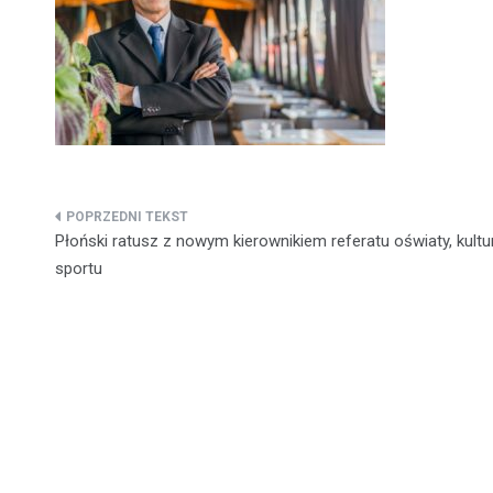
Nawigacja
Płoński ratusz z nowym kierownikiem referatu oświaty, kultur
wpisu
sportu