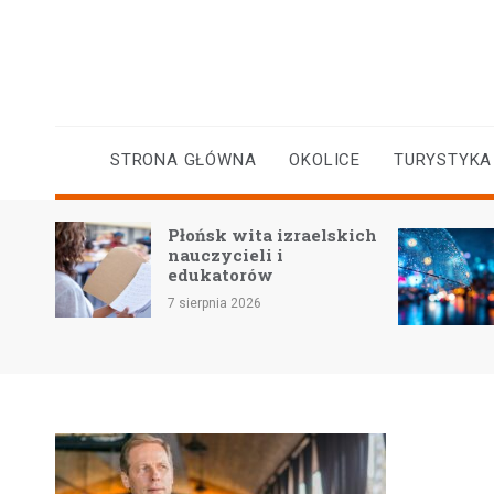
Skip
to
content
STRONA GŁÓWNA
OKOLICE
TURYSTYKA
Płońsk wita izraelskich
yczne
nauczycieli i
a
edukatorów
7 sierpnia 2026