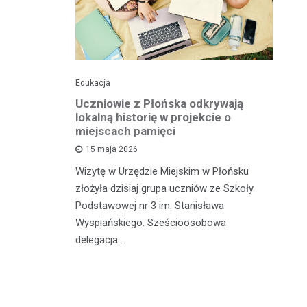
Edukacja
His
o pomnika
Uczniowie z Płońska odkrywają
U
lokalną historię w projekcie o
hi
miejscach pamięci
w
wł
15 maja 2026
iętną
P
Wizytę w Urzędzie Miejskim w Płońsku
o właśnie
złożyła dzisiaj grupa uczniów ze Szkoły
 miasteczka
Na
Podstawowej nr 3 im. Stanisława
fo
Wyspiańskiego. Sześcioosobowa
PA
delegacja…
o 
pa