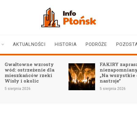
infoplonsk.pl
informacje z Płońska i
okolic | Płońsk online
AKTUALNOŚCI
HISTORIA
PODRÓŻE
POZOST
Gwałtowne wzrosty
FAKIRY zaprasz
wód: ostrzeżenie dla
niezapomniany
mieszkańców rzeki
„Na wszystkie
Wisły i okolic
nastroje”
5 sierpnia 2026
5 sierpnia 2026