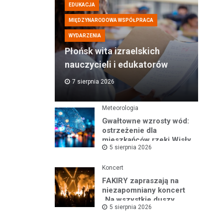
EDUKACJA
MIĘDZYNARODOWA WSPÓŁPRACA
WYDARZENIA
Płońsk wita izraelskich
nauczycieli i edukatorów
7 sierpnia 2026
Meteorologia
Gwałtowne wzrosty wód:
ostrzeżenie dla
mieszkańców rzeki Wisły
5 sierpnia 2026
i okolic
Koncert
FAKIRY zapraszają na
niezapomniany koncert
„Na wszystkie duszy
5 sierpnia 2026
nastroje”