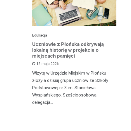
Edukacja
His
o pomnika
Uczniowie z Płońska odkrywają
U
lokalną historię w projekcie o
hi
miejscach pamięci
w
wł
15 maja 2026
iętną
P
Wizytę w Urzędzie Miejskim w Płońsku
o właśnie
złożyła dzisiaj grupa uczniów ze Szkoły
 miasteczka
Na
Podstawowej nr 3 im. Stanisława
fo
Wyspiańskiego. Sześcioosobowa
PA
delegacja…
o 
pa