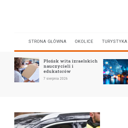
Skip
to
content
STRONA GŁÓWNA
OKOLICE
TURYSTYKA
kiej
Płońsk wita izraelskich
ra
nauczycieli i
edukatorów
7 sierpnia 2026