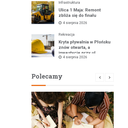
Infrastruktura
Ulica 1 Maja: Remont
zbliża się do finału
4 sierpnia 2026
Rekreacja
Kryta pływalnia w Płońsku
znów otwarta, a
inwestycje przy ul.
4 sierpnia 2026
Kopernika w toku
Polecamy