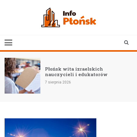
Skip
to
content
infoplonsk.pl
informacje z Płońska i
okolic | Płońsk online
–
Płońsk wita izraelskich
nauczycieli i edukatorów
7 sierpnia 2026