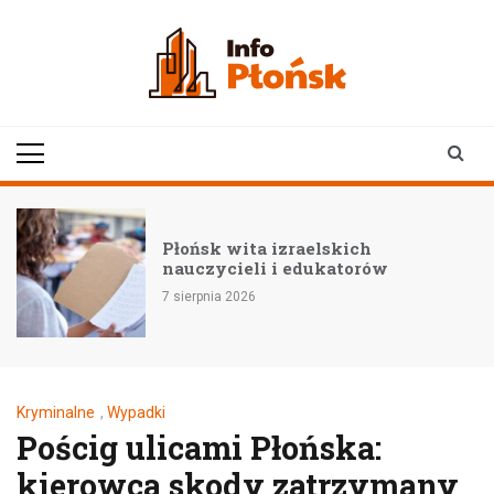
Skip
to
content
infoplonsk.pl
informacje z Płońska i
okolic | Płońsk online
Płońsk wita izraelskich
nauczycieli i edukatorów
7 sierpnia 2026
Kryminalne
,
Wypadki
Pościg ulicami Płońska:
kierowca skody zatrzymany