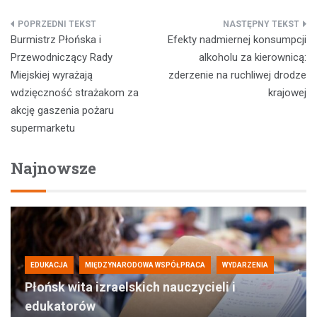
Nawigacja
Burmistrz Płońska i
Efekty nadmiernej konsumpcji
wpisu
Przewodniczący Rady
alkoholu za kierownicą:
Miejskiej wyrażają
zderzenie na ruchliwej drodze
wdzięczność strażakom za
krajowej
akcję gaszenia pożaru
supermarketu
Najnowsze
EDUKACJA
MIĘDZYNARODOWA WSPÓŁPRACA
WYDARZENIA
Płońsk wita izraelskich nauczycieli i
edukatorów