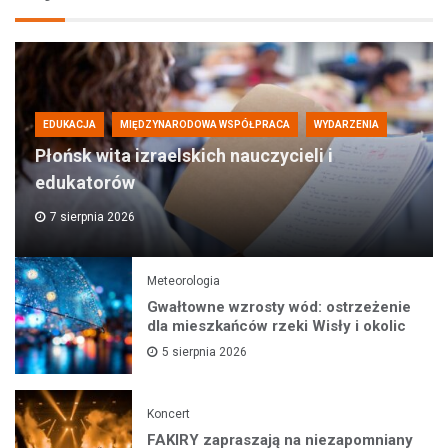
EDUKACJA
MIĘDZYNARODOWA WSPÓŁPRACA
WYDARZENIA
Płońsk wita izraelskich nauczycieli i
edukatorów
7 sierpnia 2026
Meteorologia
Gwałtowne wzrosty wód: ostrzeżenie
dla mieszkańców rzeki Wisły i okolic
5 sierpnia 2026
Koncert
FAKIRY zapraszają na niezapomniany