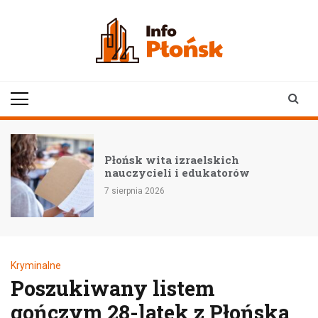
Skip
to
content
infoplonsk.pl
informacje z Płońska i
okolic | Płońsk online
Płońsk wita izraelskich
nauczycieli i edukatorów
7 sierpnia 2026
Kryminalne
Poszukiwany listem
gończym 28-latek z Płońska