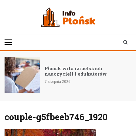
Skip
to
content
infoplonsk.pl
informacje z Płońska i
okolic | Płońsk online
–
Płońsk wita izraelskich
nauczycieli i edukatorów
7 sierpnia 2026
couple-g5fbeeb746_1920