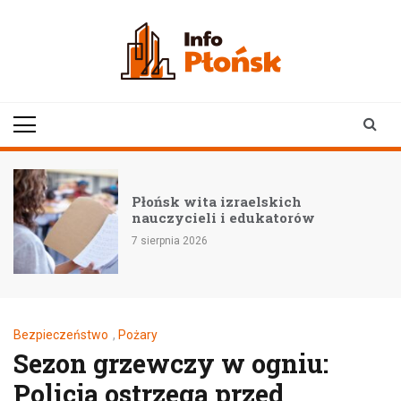
Skip
to
content
infoplonsk.pl
informacje z Płońska i
okolic | Płońsk online
Płońsk wita izraelskich
nauczycieli i edukatorów
7 sierpnia 2026
Bezpieczeństwo
,
Pożary
Sezon grzewczy w ogniu:
Policja ostrzega przed