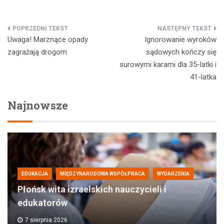
Nawigacja
Uwaga! Marznące opady
Ignorowanie wyroków
wpisu
zagrażają drogom
sądowych kończy się
surowymi karami dla 35-latki i
41-latka
Najnowsze
EDUKACJA
MIĘDZYNARODOWA WSPÓŁPRACA
WYDARZENIA
Płońsk wita izraelskich nauczycieli i
edukatorów
7 sierpnia 2026