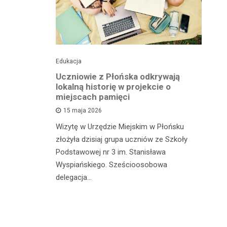
Edukacja
His
o pomnika
Uczniowie z Płońska odkrywają
U
lokalną historię w projekcie o
hi
miejscach pamięci
w
wł
15 maja 2026
iętną
P
Wizytę w Urzędzie Miejskim w Płońsku
o właśnie
złożyła dzisiaj grupa uczniów ze Szkoły
 miasteczka
Na
Podstawowej nr 3 im. Stanisława
fo
Wyspiańskiego. Sześcioosobowa
PA
delegacja…
o 
pa