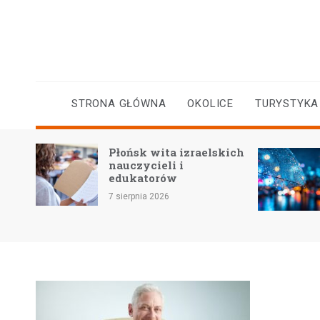
Skip
to
content
STRONA GŁÓWNA
OKOLICE
TURYSTYKA
kiej
Płońsk wita izraelskich
ra
nauczycieli i
edukatorów
7 sierpnia 2026