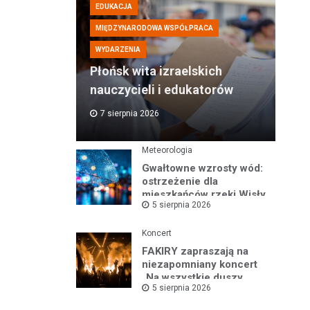
EDUKACJA
MIĘDZYNARODOWA WSPÓŁPRACA
WYDARZENIA
Płońsk wita izraelskich
nauczycieli i edukatorów
7 sierpnia 2026
Meteorologia
Gwałtowne wzrosty wód:
ostrzeżenie dla
mieszkańców rzeki Wisły
5 sierpnia 2026
i okolic
Koncert
FAKIRY zapraszają na
niezapomniany koncert
„Na wszystkie duszy
5 sierpnia 2026
nastroje”