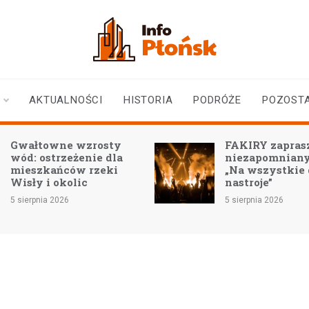
infoplonsk.pl
informacje z Płońska i
okolic | Płońsk online
AKTUALNOŚCI
HISTORIA
PODRÓŻE
POZOST
Gwałtowne wzrosty
FAKIRY zaprasz
wód: ostrzeżenie dla
niezapomniany
mieszkańców rzeki
„Na wszystkie
Wisły i okolic
nastroje”
5 sierpnia 2026
5 sierpnia 2026