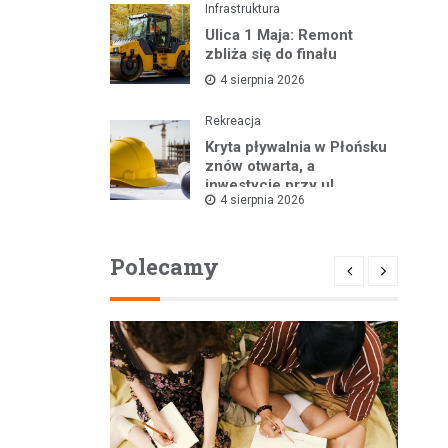
Infrastruktura
Ulica 1 Maja: Remont
zbliża się do finału
4 sierpnia 2026
Rekreacja
Kryta pływalnia w Płońsku
znów otwarta, a
inwestycje przy ul.
4 sierpnia 2026
Kopernika w toku
Polecamy