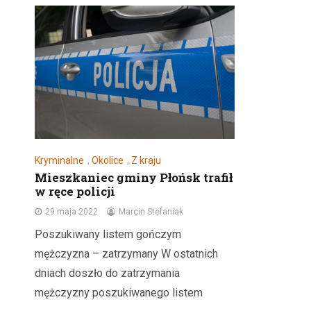
Kryminalne
,
Okolice
,
Z kraju
Mieszkaniec gminy Płońsk trafił
w ręce policji
29 maja 2022
Marcin Stefaniak
Poszukiwany listem gończym
mężczyzna – zatrzymany W ostatnich
dniach doszło do zatrzymania
mężczyzny poszukiwanego listem