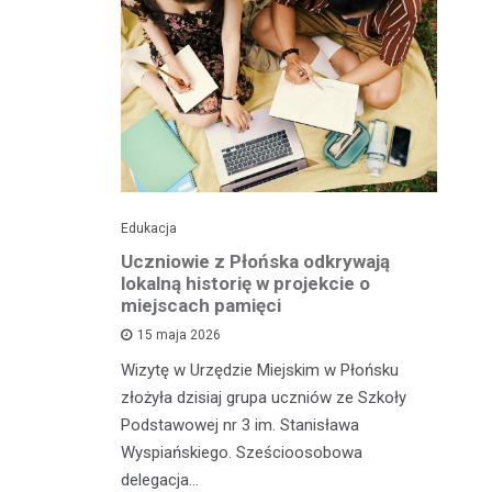
Edukacja
His
o pomnika
Uczniowie z Płońska odkrywają
U
lokalną historię w projekcie o
hi
miejscach pamięci
w
wł
15 maja 2026
iętną
P
Wizytę w Urzędzie Miejskim w Płońsku
o właśnie
złożyła dzisiaj grupa uczniów ze Szkoły
 miasteczka
Na
Podstawowej nr 3 im. Stanisława
fo
Wyspiańskiego. Sześcioosobowa
PA
delegacja…