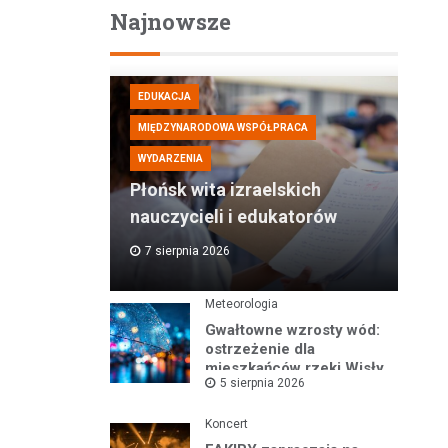
Najnowsze
EDUKACJA
MIĘDZYNARODOWA WSPÓŁPRACA
WYDARZENIA
Płońsk wita izraelskich
nauczycieli i edukatorów
7 sierpnia 2026
Meteorologia
Gwałtowne wzrosty wód:
ostrzeżenie dla
mieszkańców rzeki Wisły
5 sierpnia 2026
i okolic
Koncert