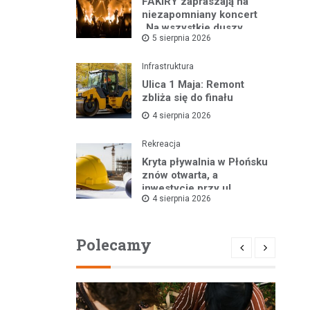
FAKIRY zapraszają na
niezapomniany koncert
„Na wszystkie duszy
5 sierpnia 2026
nastroje”
Infrastruktura
Ulica 1 Maja: Remont
zbliża się do finału
4 sierpnia 2026
Rekreacja
Kryta pływalnia w Płońsku
znów otwarta, a
inwestycje przy ul.
4 sierpnia 2026
Kopernika w toku
Polecamy