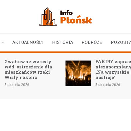
infoplonsk.pl
informacje z Płońska i
okolic | Płońsk online
AKTUALNOŚCI
HISTORIA
PODRÓŻE
POZOST
Gwałtowne wzrosty
FAKIRY zaprasz
wód: ostrzeżenie dla
niezapomniany
mieszkańców rzeki
„Na wszystkie
Wisły i okolic
nastroje”
5 sierpnia 2026
5 sierpnia 2026