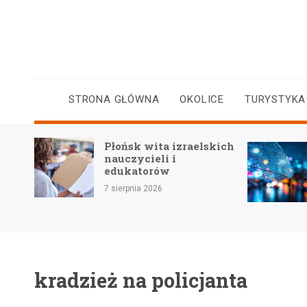
Skip
to
content
STRONA GŁÓWNA
OKOLICE
TURYSTYKA
kiej
Płońsk wita izraelskich
ra
nauczycieli i
edukatorów
7 sierpnia 2026
kradzież na policjanta