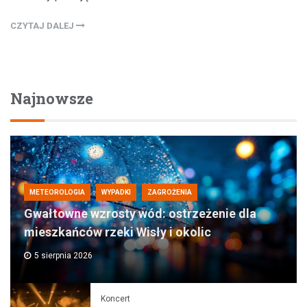
CZYTAJ DALEJ
Najnowsze
METEOROLOGIA
WYPADKI
ZAGROŻENIA
Gwałtowne wzrosty wód: ostrzeżenie dla
mieszkańców rzeki Wisły i okolic
5 sierpnia 2026
Koncert