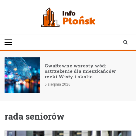
Skip
to
content
infoplonsk.pl
informacje z Płońska i
okolic | Płońsk online
–
Gwałtowne wzrosty wód:
ostrzeżenie dla mieszkańców
rzeki Wisły i okolic
5 sierpnia 2026
rada seniorów