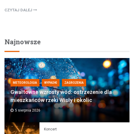
CZYTAJ DALEJ
Najnowsze
METEOROLOGIA
WYPADKI
ZAGROŻENIA
Gwałtowne wzrosty wód: ostrzeżenie dla
mieszkańców rzeki Wisły i okolic
5 sierpnia 2026
Koncert