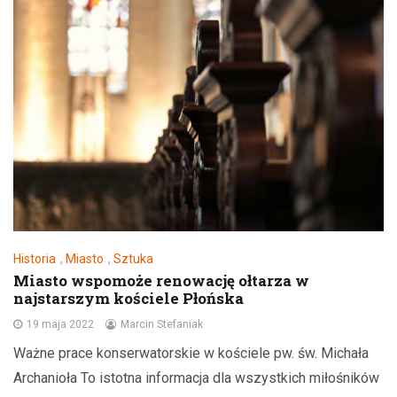
Historia
,
Miasto
,
Sztuka
Miasto wspomoże renowację ołtarza w
najstarszym kościele Płońska
19 maja 2022
Marcin Stefaniak
Ważne prace konserwatorskie w kościele pw. św. Michała
Archanioła To istotna informacja dla wszystkich miłośników