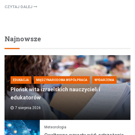
CZYTAJ DALEJ
Najnowsze
EDUKACJA
MIĘDZYNARODOWA WSPÓŁPRACA
WYDARZENIA
Płońsk wita izraelskich nauczycieli i
edukatorów
7 sierpnia 2026
Meteorologia
Gwałtowne wzrosty wód: ostrzeżenie