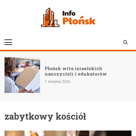
Skip
to
content
infoplonsk.pl
informacje z Płońska i
okolic | Płońsk online
–
Płońsk wita izraelskich
nauczycieli i edukatorów
7 sierpnia 2026
zabytkowy kościół