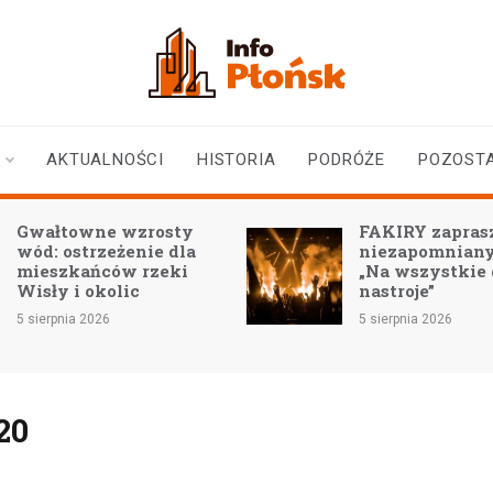
infoplonsk.pl
informacje z Płońska i
okolic | Płońsk online
AKTUALNOŚCI
HISTORIA
PODRÓŻE
POZOST
Gwałtowne wzrosty
FAKIRY zaprasz
wód: ostrzeżenie dla
niezapomniany
mieszkańców rzeki
„Na wszystkie
Wisły i okolic
nastroje”
5 sierpnia 2026
5 sierpnia 2026
20