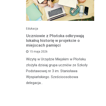
Edukacja
His
o pomnika
Uczniowie z Płońska odkrywają
U
lokalną historię w projekcie o
hi
miejscach pamięci
w
wł
15 maja 2026
iętną
P
Wizytę w Urzędzie Miejskim w Płońsku
o właśnie
złożyła dzisiaj grupa uczniów ze Szkoły
 miasteczka
Na
Podstawowej nr 3 im. Stanisława
fo
Wyspiańskiego. Sześcioosobowa
PA
delegacja…
o 
pa