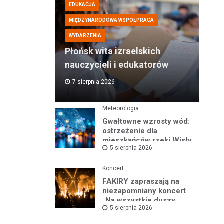
EDUKACJA
MIĘDZYNARODOWA WSPÓŁPRACA
WYDARZENIA
Płońsk wita izraelskich
nauczycieli i edukatorów
7 sierpnia 2026
Meteorologia
Gwałtowne wzrosty wód:
ostrzeżenie dla
mieszkańców rzeki Wisły
5 sierpnia 2026
i okolic
Koncert
FAKIRY zapraszają na
niezapomniany koncert
„Na wszystkie duszy
5 sierpnia 2026
nastroje”