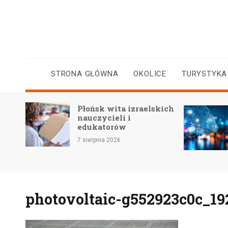
Skip
to
content
STRONA GŁÓWNA
OKOLICE
TURYSTYKA
Płońsk wita izraelskich
yczne
nauczycieli i
a
edukatorów
7 sierpnia 2026
photovoltaic-g552923c0c_19