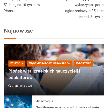
wpisu
50-latkę na 10 tys. zł w
wykorzystali portal
Płońsku
ogłoszeniowy, a 35-latek
stracił 21 tys. zł
Najnowsze
EDUKACJA
MIĘDZYNARODOWA WSPÓŁPRACA
WYDARZENIA
Płońsk wita izraelskich nauczycieli i
edukatorów
7 sierpnia 2026
Meteorologia
Gwałtowne wzrosty wód: ostrzeżenie