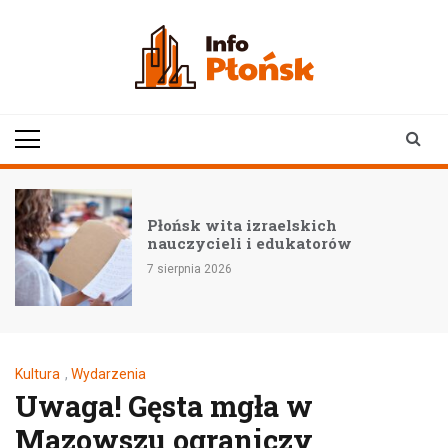
Skip
to
content
infoplonsk.pl
informacje z Płońska i
okolic | Płońsk online
Płońsk wita izraelskich
nauczycieli i edukatorów
7 sierpnia 2026
Kultura
,
Wydarzenia
Uwaga! Gęsta mgła w
Mazowszu ograniczy