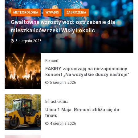
METEOROLOGIA
WYPADKI
ZAGROŻENIA
Gwałtowne wzrosty wód: ostrzeżenie dla
mieszkańców rzeki Wisły i okolic
5 sierpnia 2026
Koncert
FAKIRY zapraszają na niezapomniany
koncert „Na wszystkie duszy nastroje”
5 sierpnia 2026
Infrastruktura
Ulica 1 Maja: Remont zbliża się do
finału
4 sierpnia 2026