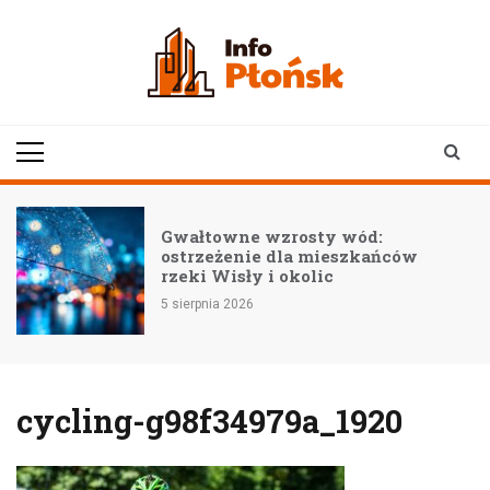
Skip
to
content
infoplonsk.pl
informacje z Płońska i
okolic | Płońsk online
–
Gwałtowne wzrosty wód:
ostrzeżenie dla mieszkańców
rzeki Wisły i okolic
5 sierpnia 2026
cycling-g98f34979a_1920