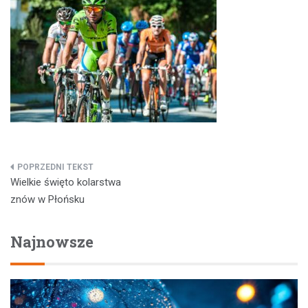
Nawigacja
Wielkie święto kolarstwa
wpisu
znów w Płońsku
Najnowsze