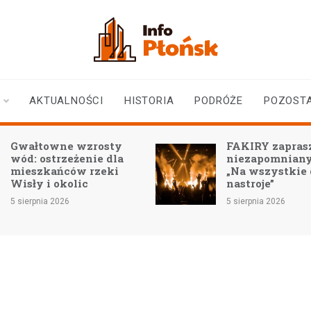
infoplonsk.pl
informacje z Płońska i
okolic | Płońsk online
AKTUALNOŚCI
HISTORIA
PODRÓŻE
POZOST
Gwałtowne wzrosty
FAKIRY zaprasz
wód: ostrzeżenie dla
niezapomniany
mieszkańców rzeki
„Na wszystkie
Wisły i okolic
nastroje”
5 sierpnia 2026
5 sierpnia 2026