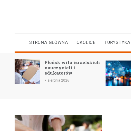
Skip
to
content
STRONA GŁÓWNA
OKOLICE
TURYSTYKA
Płońsk wita izraelskich
yczne
nauczycieli i
a
edukatorów
7 sierpnia 2026