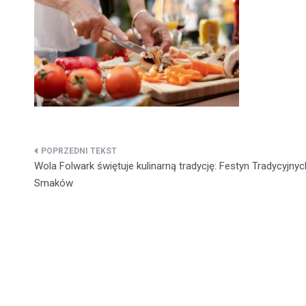
Nawigacja
Wola Folwark świętuje kulinarną tradycję: Festyn Tradycyjnyc
wpisu
Smaków