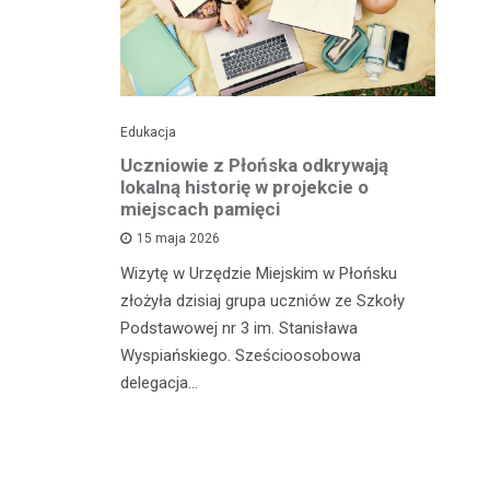
Edukacja
His
o pomnika
Uczniowie z Płońska odkrywają
U
lokalną historię w projekcie o
hi
miejscach pamięci
w
wł
15 maja 2026
iętną
P
Wizytę w Urzędzie Miejskim w Płońsku
o właśnie
złożyła dzisiaj grupa uczniów ze Szkoły
 miasteczka
Na
Podstawowej nr 3 im. Stanisława
fo
Wyspiańskiego. Sześcioosobowa
PA
delegacja…
o 
pa