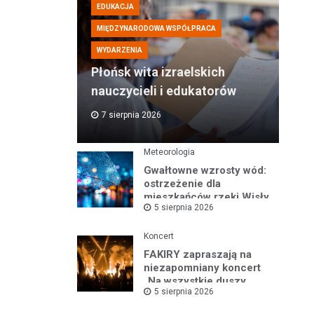
EDUKACJA
MIĘDZYNARODOWA WSPÓŁPRACA
WYDARZENIA
Płońsk wita izraelskich
nauczycieli i edukatorów
7 sierpnia 2026
Meteorologia
Gwałtowne wzrosty wód:
ostrzeżenie dla
mieszkańców rzeki Wisły
5 sierpnia 2026
i okolic
Koncert
FAKIRY zapraszają na
niezapomniany koncert
„Na wszystkie duszy
5 sierpnia 2026
nastroje”