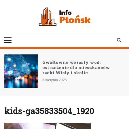
Skip
to
content
infoplonsk.pl
informacje z Płońska i
okolic | Płońsk online
–
Gwałtowne wzrosty wód:
ostrzeżenie dla mieszkańców
rzeki Wisły i okolic
5 sierpnia 2026
kids-ga35833504_1920