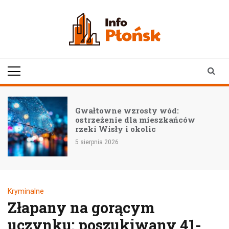
Skip
to
content
infoplonsk.pl
informacje z Płońska i
okolic | Płońsk online
–
Gwałtowne wzrosty wód:
ostrzeżenie dla mieszkańców
rzeki Wisły i okolic
5 sierpnia 2026
Kryminalne
Złapany na gorącym
uczynku: poszukiwany 41-