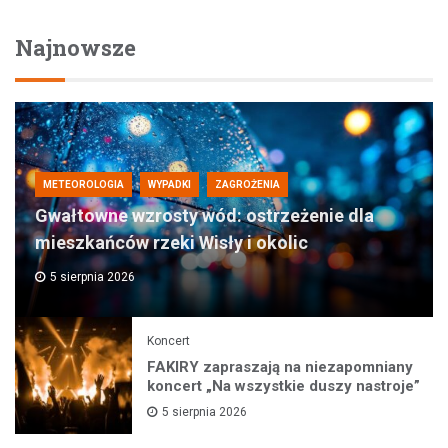
Najnowsze
METEOROLOGIA
WYPADKI
ZAGROŻENIA
Gwałtowne wzrosty wód: ostrzeżenie dla
mieszkańców rzeki Wisły i okolic
5 sierpnia 2026
Koncert
FAKIRY zapraszają na niezapomniany
koncert „Na wszystkie duszy nastroje”
5 sierpnia 2026