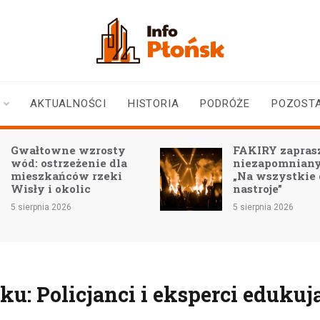
infoplonsk.pl
informacje z Płońska i
okolic | Płońsk online
AKTUALNOŚCI
HISTORIA
PODRÓŻE
POZOST
ty
FAKIRY zapraszają na
dla
niezapomniany koncert
ki
„Na wszystkie duszy
nastroje”
5 sierpnia 2026
u: Policjanci i eksperci edukuj