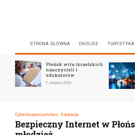
Skip
to
content
STRONA GŁÓWNA
OKOLICE
TURYSTYKA
Gwałtowne wzros
Płońsk wita izraelskich
wód: ostrzeżenie 
nauczycieli i
mieszkańców rze
edukatorów
Wisły i okolic
 sierpnia 2026
5 sierpnia 2026
Cyberbezpieczeństwo
,
Edukacja
Bezpieczny Internet w Płońsk
młodzież