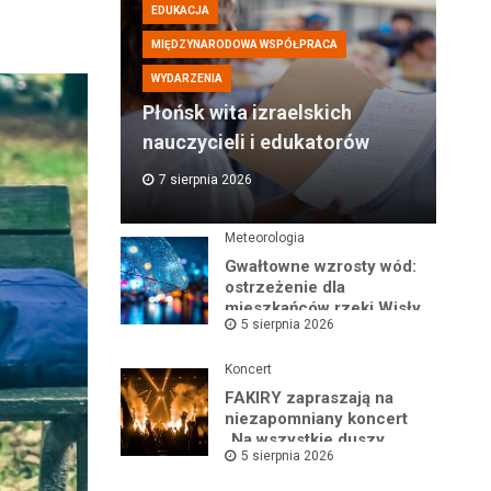
EDUKACJA
MIĘDZYNARODOWA WSPÓŁPRACA
WYDARZENIA
Płońsk wita izraelskich
nauczycieli i edukatorów
7 sierpnia 2026
Meteorologia
Gwałtowne wzrosty wód:
ostrzeżenie dla
mieszkańców rzeki Wisły
5 sierpnia 2026
i okolic
Koncert
FAKIRY zapraszają na
niezapomniany koncert
„Na wszystkie duszy
5 sierpnia 2026
nastroje”