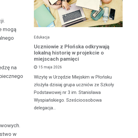
ji.
re mogą
alnego
Edukacja
His
o pomnika
Uczniowie z Płońska odkrywają
U
lokalną historię w projekcie o
hi
miejscach pamięci
w
wł
iedzę na
15 maja 2026
iętną
P
zpiecznego
Wizytę w Urzędzie Miejskim w Płońsku
o właśnie
złożyła dzisiaj grupa uczniów ze Szkoły
 miasteczka
Na
Podstawowej nr 3 im. Stanisława
fo
Wyspiańskiego. Sześcioosobowa
PA
delegacja…
o 
pa
tawowych.
eństwo w