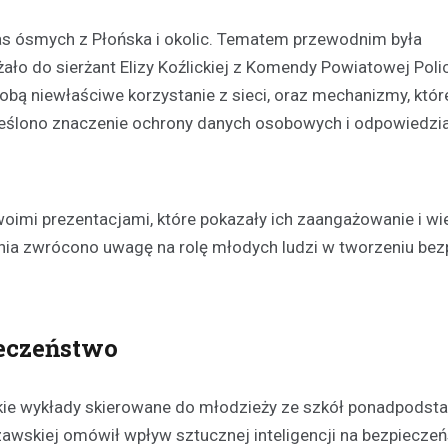
klas ósmych z Płońska i okolic. Tematem przewodnim była
żało do sierżant Elizy Koźlickiej z Komendy Powiatowej Polic
 sobą niewłaściwe korzystanie z sieci, oraz mechanizmy, któ
eślono znaczenie ochrony danych osobowych i odpowiedzi
Aktualności
Odnowienie historyczneg
w Gralewie
11 grudnia 2023
swoimi prezentacjami, które pokazały ich zaangażowanie i w
Dnia 9 grudnia, powiewało odśw
enia zwrócono uwagę na rolę młodych ludzi w tworzeniu be
atmosferą w Starym Gralewie. T
tego dnia, mieszkańcy i goście
zgromadzili się na…
eczeństwo
kie wykłady skierowane do młodzieży ze szkół ponadpods
rszawskiej omówił wpływ sztucznej inteligencji na bezpiecz