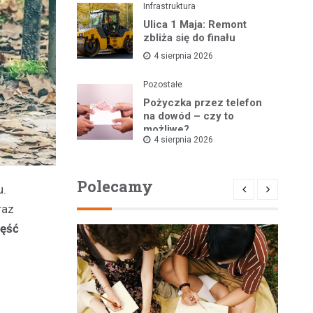
Infrastruktura
Ulica 1 Maja: Remont
zbliża się do finału
4 sierpnia 2026
Pozostałe
Pożyczka przez telefon
na dowód – czy to
możliwe?
4 sierpnia 2026
Polecamy
u.
raz
zęść