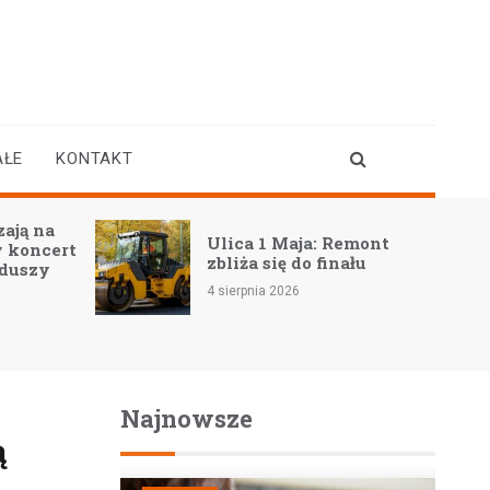
AŁE
KONTAKT
Pożyczka prz
Ulica 1 Maja: Remont
na dowód – c
zbliża się do finału
możliwe?
4 sierpnia 2026
4 sierpnia 2026
Najnowsze
ą