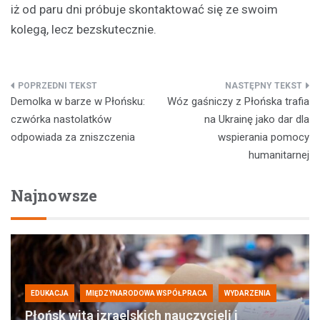
iż od paru dni próbuje skontaktować się ze swoim
kolegą, lecz bezskutecznie.
Nawigacja
Demolka w barze w Płońsku:
Wóz gaśniczy z Płońska trafia
wpisu
czwórka nastolatków
na Ukrainę jako dar dla
odpowiada za zniszczenia
wspierania pomocy
humanitarnej
Najnowsze
EDUKACJA
MIĘDZYNARODOWA WSPÓŁPRACA
WYDARZENIA
Płońsk wita izraelskich nauczycieli i