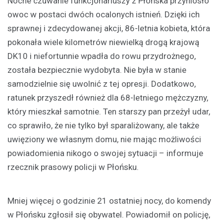
Nocne czuwanie funkcjonariuszy z Płońska przyniosło
owoc w postaci dwóch ocalonych istnień. Dzięki ich
sprawnej i zdecydowanej akcji, 86-letnia kobieta, która
pokonała wiele kilometrów niewielką drogą krajową
DK10 i niefortunnie wpadła do rowu przydrożnego,
została bezpiecznie wydobyta. Nie była w stanie
samodzielnie się uwolnić z tej opresji. Dodatkowo,
ratunek przyszedł również dla 68-letniego mężczyzny,
który mieszkał samotnie. Ten starszy pan przeżył udar,
co sprawiło, że nie tylko był sparaliżowany, ale także
uwięziony we własnym domu, nie mając możliwości
powiadomienia nikogo o swojej sytuacji – informuje
rzecznik prasowy policji w Płońsku.
Mniej więcej o godzinie 21 ostatniej nocy, do komendy
w Płońsku zgłosił się obywatel. Powiadomił on policję,