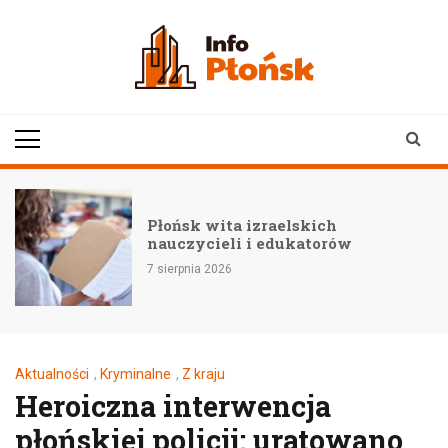
Skip
to
content
infoplonsk.pl
informacje z Płońska i
okolic | Płońsk online
–
Płońsk wita izraelskich
nauczycieli i edukatorów
7 sierpnia 2026
Aktualności
,
Kryminalne
,
Z kraju
Heroiczna interwencja
płońskiej policji: uratowano