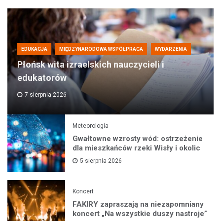
EDUKACJA
MIĘDZYNARODOWA WSPÓŁPRACA
WYDARZENIA
Płońsk wita izraelskich nauczycieli i
edukatorów
7 sierpnia 2026
Meteorologia
Gwałtowne wzrosty wód: ostrzeżenie
dla mieszkańców rzeki Wisły i okolic
5 sierpnia 2026
Koncert
FAKIRY zapraszają na niezapomniany
koncert „Na wszystkie duszy nastroje”