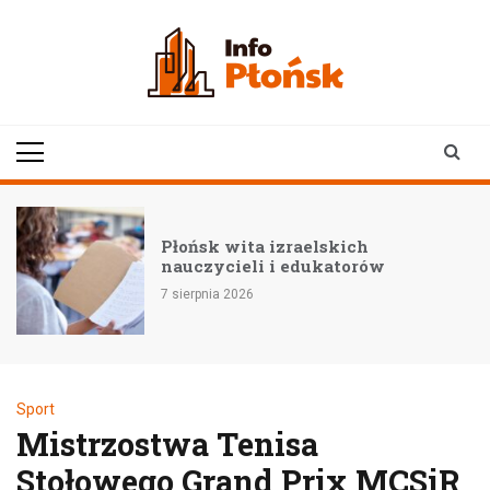
Skip
to
content
infoplonsk.pl
informacje z Płońska i
okolic | Płońsk online
–
Płońsk wita izraelskich
nauczycieli i edukatorów
7 sierpnia 2026
Sport
Mistrzostwa Tenisa
Stołowego Grand Prix MCSiR