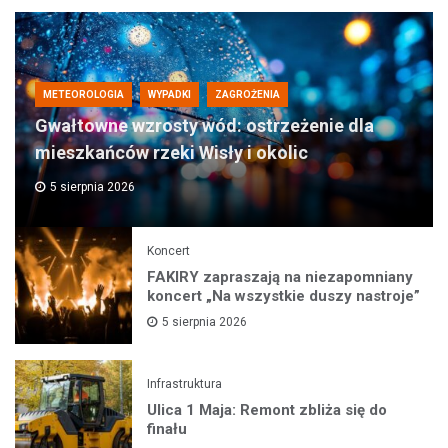
METEOROLOGIA
WYPADKI
ZAGROŻENIA
Gwałtowne wzrosty wód: ostrzeżenie dla
mieszkańców rzeki Wisły i okolic
5 sierpnia 2026
Koncert
FAKIRY zapraszają na niezapomniany
koncert „Na wszystkie duszy nastroje”
5 sierpnia 2026
Infrastruktura
Ulica 1 Maja: Remont zbliża się do
finału