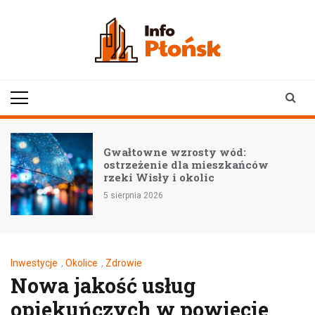
Skip
to
content
infoplonsk.pl
informacje z Płońska i
okolic | Płońsk online
Gwałtowne wzrosty wód:
ostrzeżenie dla mieszkańców
rzeki Wisły i okolic
5 sierpnia 2026
Inwestycje
,
Okolice
,
Zdrowie
Nowa jakość usług
opiekuńczych w powiecie