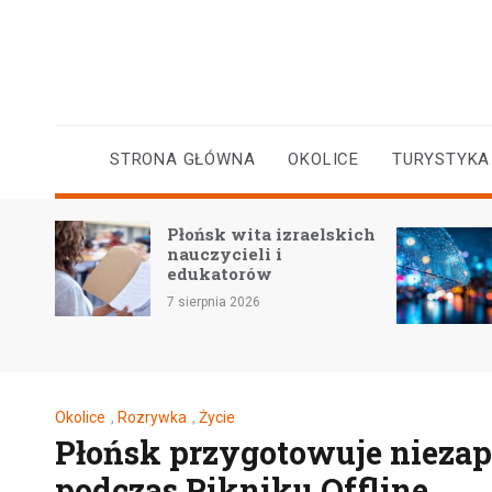
Skip
to
content
STRONA GŁÓWNA
OKOLICE
TURYSTYKA
Płońsk wita izraelskich
yczne
nauczycieli i
a
edukatorów
7 sierpnia 2026
Okolice
,
Rozrywka
,
Życie
Płońsk przygotowuje niezapo
podczas Pikniku Offline