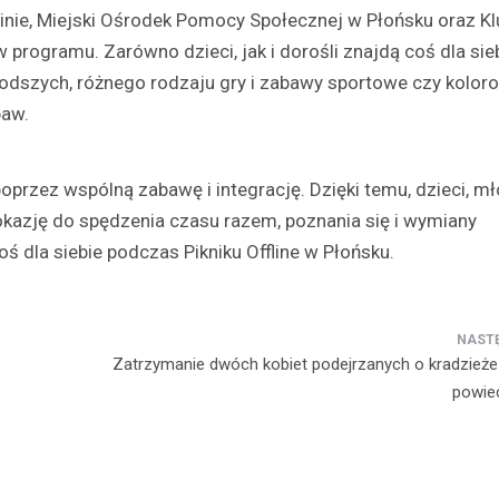
zinie, Miejski Ośrodek Pomocy Społecznej w Płońsku oraz K
programu. Zarówno dzieci, jak i dorośli znajdą coś dla sie
odszych, różnego rodzaju gry i zabawy sportowe czy koloro
baw.
Aktualności
Odnowienie historyczneg
oprzez wspólną zabawę i integrację. Dzięki temu, dzieci, mł
w Gralewie
 okazję do spędzenia czasu razem, poznania się i wymiany
11 grudnia 2023
ś dla siebie podczas Pikniku Offline w Płońsku.
Dnia 9 grudnia, powiewało odśw
atmosferą w Starym Gralewie. T
tego dnia, mieszkańcy i goście
zgromadzili się na…
Zatrzymanie dwóch kobiet podejrzanych o kradzież
powie