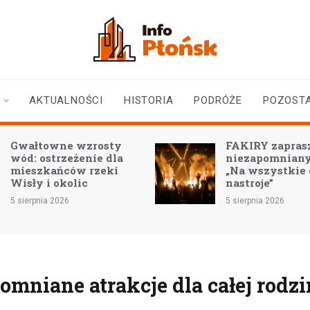
infoplonsk.pl
informacje z Płońska i
okolic | Płońsk online
AKTUALNOŚCI
HISTORIA
PODRÓŻE
POZOST
Gwałtowne wzrosty
FAKIRY zaprasz
wód: ostrzeżenie dla
niezapomniany
mieszkańców rzeki
„Na wszystkie
Wisły i okolic
nastroje”
5 sierpnia 2026
5 sierpnia 2026
mniane atrakcje dla całej rodz