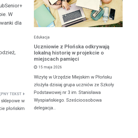
lubSenior+
bie. W
wanki dla
Edukacja
His
o pomnika
Uczniowie z Płońska odkrywają
U
odzież,
lokalną historię w projekcie o
hi
miejscach pamięci
w
wł
15 maja 2026
iętną
P
Wizytę w Urzędzie Miejskim w Płońsku
o właśnie
złożyła dzisiaj grupa uczniów ze Szkoły
 miasteczka
Na
Podstawowej nr 3 im. Stanisława
fo
Wyspiańskiego. Sześcioosobowa
e sklepowe w
PA
delegacja…
cie płońskim
o 
pa