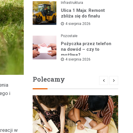
Infrastruktura
Ulica 1 Maja: Remont
zbliża się do finału
4 sierpnia 2026
Pozostałe
Pożyczka przez telefon
na dowód – czy to
możliwe?
4 sierpnia 2026
Polecamy
enia
ego i
reacji w