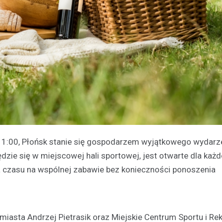
 11:00, Płońsk stanie się gospodarzem wyjątkowego wydarz
ędzie się w miejscowej hali sportowej, jest otwarte dla każd
a czasu na wspólnej zabawie bez konieczności ponoszenia
miasta Andrzej Pietrasik oraz Miejskie Centrum Sportu i Rek