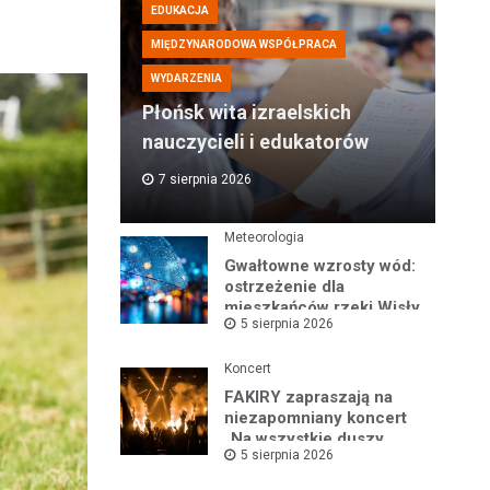
EDUKACJA
MIĘDZYNARODOWA WSPÓŁPRACA
WYDARZENIA
Płońsk wita izraelskich
nauczycieli i edukatorów
7 sierpnia 2026
Meteorologia
Gwałtowne wzrosty wód:
ostrzeżenie dla
mieszkańców rzeki Wisły
5 sierpnia 2026
i okolic
Koncert
FAKIRY zapraszają na
niezapomniany koncert
„Na wszystkie duszy
5 sierpnia 2026
nastroje”