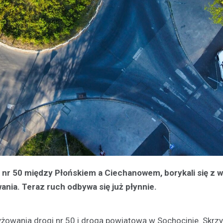
 nr 50 między Płońskiem a Ciechanowem, borykali się z 
ia. Teraz ruch odbywa się już płynnie.
wania drogi nr 50 i drogą powiatową w Sochocinie. Skrz