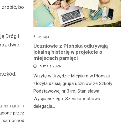
 zrobić, bo
ję Dróg i
Edukacja
His
oraz dwie
o pomnika
Uczniowie z Płońska odkrywają
U
lokalną historię w projekcie o
hi
miejscach pamięci
w
wł
15 maja 2026
iętną
P
eszkód.
Wizytę w Urzędzie Miejskim w Płońsku
o właśnie
złożyła dzisiaj grupa uczniów ze Szkoły
 miasteczka
Na
Podstawowej nr 3 im. Stanisława
fo
Wyspiańskiego. Sześcioosobowa
PA
delegacja…
o 
rącone przez
pa
samochód