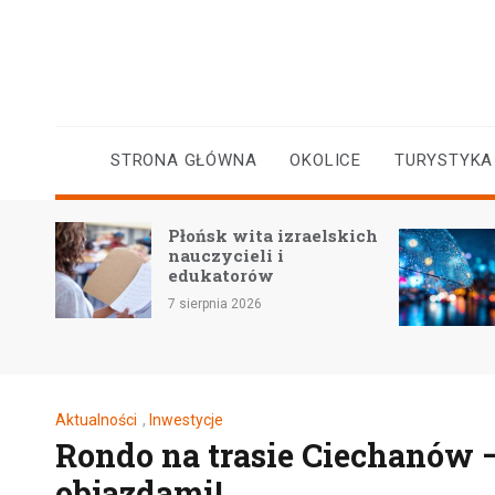
Skip
to
content
STRONA GŁÓWNA
OKOLICE
TURYSTYKA
kiej
Płońsk wita izraelskich
ra
nauczycieli i
edukatorów
7 sierpnia 2026
Aktualności
,
Inwestycje
Rondo na trasie Ciechanów –
objazdami!