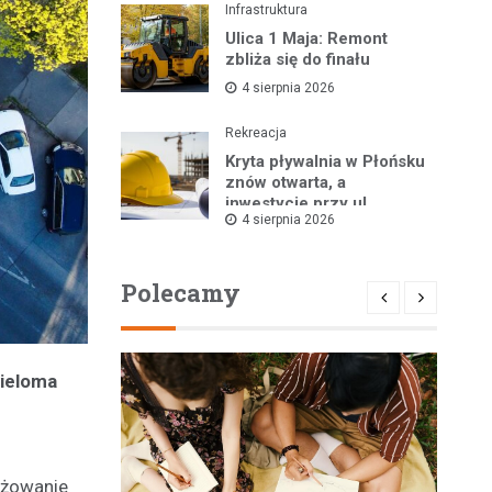
Infrastruktura
Ulica 1 Maja: Remont
zbliża się do finału
4 sierpnia 2026
Rekreacja
Kryta pływalnia w Płońsku
znów otwarta, a
inwestycje przy ul.
4 sierpnia 2026
Kopernika w toku
Polecamy
wieloma
yżowanie