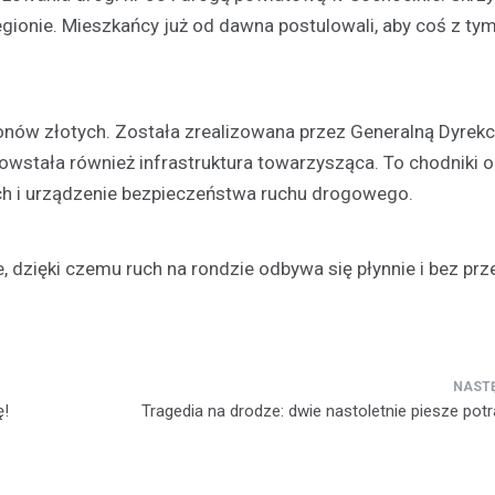
gionie. Mieszkańcy już od dawna postulowali, aby coś z tym
onów złotych. Została zrealizowana przez Generalną Dyrekc
Aktualności
owstała również infrastruktura towarzysząca. To chodniki 
Odnowienie historyczneg
w Gralewie
ych i urządzenie bezpieczeństwa ruchu drogowego.
11 grudnia 2023
Dnia 9 grudnia, powiewało odśw
dzięki czemu ruch na rondzie odbywa się płynnie i bez prz
atmosferą w Starym Gralewie. T
tego dnia, mieszkańcy i goście
zgromadzili się na…
ę!
Tragedia na drodze: dwie nastoletnie piesze pot