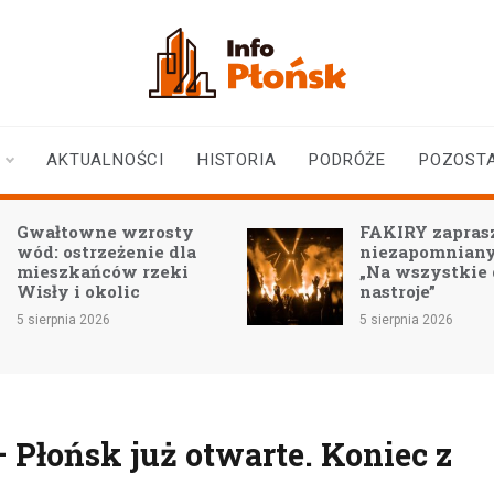
infoplonsk.pl
informacje z Płońska i
okolic | Płońsk online
AKTUALNOŚCI
HISTORIA
PODRÓŻE
POZOST
Gwałtowne wzrosty
FAKIRY zaprasz
wód: ostrzeżenie dla
niezapomniany
mieszkańców rzeki
„Na wszystkie
Wisły i okolic
nastroje”
5 sierpnia 2026
5 sierpnia 2026
 Płońsk już otwarte. Koniec z