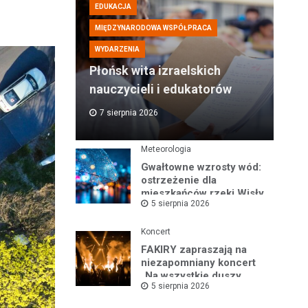
EDUKACJA
MIĘDZYNARODOWA WSPÓŁPRACA
WYDARZENIA
Płońsk wita izraelskich
nauczycieli i edukatorów
7 sierpnia 2026
Meteorologia
Gwałtowne wzrosty wód:
ostrzeżenie dla
mieszkańców rzeki Wisły
5 sierpnia 2026
i okolic
Koncert
FAKIRY zapraszają na
niezapomniany koncert
„Na wszystkie duszy
5 sierpnia 2026
nastroje”