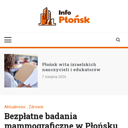
Skip
to
content
infoplonsk.pl
informacje z Płońska i
okolic | Płońsk online
Płońsk wita izraelskich
nauczycieli i edukatorów
7 sierpnia 2026
Aktualności
,
Zdrowie
Bezpłatne badania
mammograficzne w Płońsku