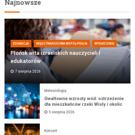
Najnowsze
EDUKACJA
MIĘDZYNARODOWA WSPÓŁPRACA
WYDARZENIA
Płońsk wita izraelskich nauczycieli i
edukatorów
7 sierpnia 2026
Meteorologia
Gwałtowne wzrosty wód: ostrzeżenie
dla mieszkańców rzeki Wisły i okolic
5 sierpnia 2026
Koncert