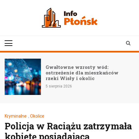
Skip
to
content
infoplonsk.pl
informacje z Płońska i
okolic | Płońsk online
Gwałtowne wzrosty wód:
ostrzeżenie dla mieszkańców
rzeki Wisły i okolic
5 sierpnia 2026
Kryminalne
,
Okolice
Policja w Raciążu zatrzymała
kobietę posiadającą