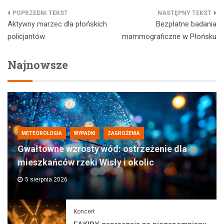
Nawigacja
Aktywny marzec dla płońskich
Bezpłatne badania
wpisu
policjantów
mammograficzne w Płońsku
Najnowsze
METEOROLOGIA
WYPADKI
ZAGROŻENIA
Gwałtowne wzrosty wód: ostrzeżenie dla
mieszkańców rzeki Wisły i okolic
5 sierpnia 2026
Koncert