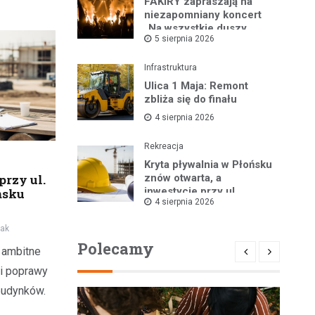
FAKIRY zapraszają na
niezapomniany koncert
„Na wszystkie duszy
5 sierpnia 2026
nastroje”
Infrastruktura
Ulica 1 Maja: Remont
zbliża się do finału
4 sierpnia 2026
Rekreacja
Kryta pływalnia w Płońsku
znów otwarta, a
przy ul.
inwestycje przy ul.
ńsku
4 sierpnia 2026
Kopernika w toku
iak
Polecamy
 ambitne
 i poprawy
budynków.