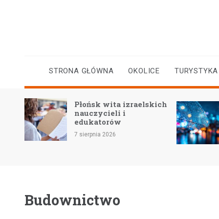
Skip
to
content
STRONA GŁÓWNA
OKOLICE
TURYSTYKA
kiej
Płońsk wita izraelskich
ra
nauczycieli i
edukatorów
7 sierpnia 2026
Budownictwo