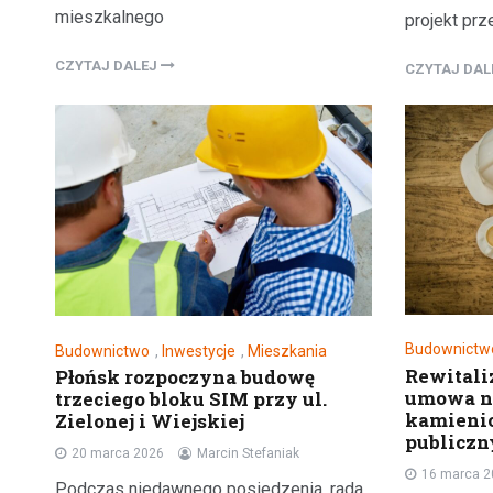
mieszkalnego
projekt pr
CZYTAJ DALEJ
CZYTAJ DA
Budownictw
Budownictwo
,
Inwestycje
,
Mieszkania
Rewitali
Płońsk rozpoczyna budowę
umowa n
trzeciego bloku SIM przy ul.
kamienic
Zielonej i Wiejskiej
publiczn
20 marca 2026
Marcin Stefaniak
16 marca 
Podczas niedawnego posiedzenia, rada