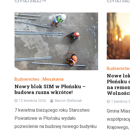
CZYTAJ DALEJ
CZYTAJ DA
Budownictw
Nowe lo
Budownictwo
,
Mieszkania
Płońsku 
Nowy blok SIM w Płońsku –
na remon
budowa rusza wkrótce!
Wolności
15 kwietnia 2026
Marcin Stefaniak
1 kwietnia 
7 kwietnia bieżącego roku Starostwo
Gmina Mias
Powiatowe w Płońsku wydało
współprac
pozwolenie na budowę nowego budynku
Krajowego,