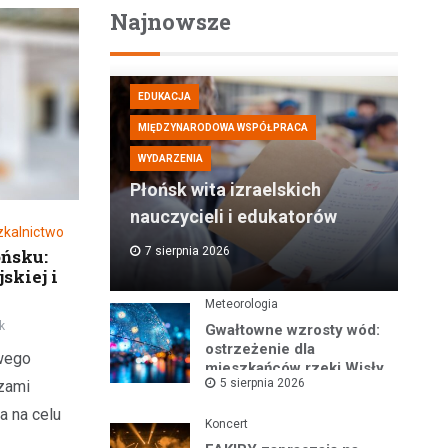
Najnowsze
EDUKACJA
MIĘDZYNARODOWA WSPÓŁPRACA
WYDARZENIA
Płońsk wita izraelskich
nauczycieli i edukatorów
zkalnictwo
7 sierpnia 2026
ńsku:
skiej i
Meteorologia
k
Gwałtowne wzrosty wód:
ostrzeżenie dla
wego
mieszkańców rzeki Wisły
5 sierpnia 2026
zami
i okolic
a na celu
Koncert