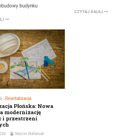
zebudowy budynku
CZYTAJ DALEJ
LEJ
Aktualności
Odnowienie historyczneg
w Gralewie
11 grudnia 2023
Dnia 9 grudnia, powiewało odśw
o
,
Rewitalizacja
zacja Płońska: Nowa
atmosferą w Starym Gralewie. T
a modernizację
tego dnia, mieszkańcy i goście
 i przestrzeni
zgromadzili się na…
ych
2026
Marcin Stefaniak