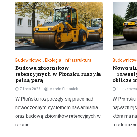
Budownictwo
,
Ekologia
,
Infrastruktura
Budownictw
Budowa zbiorników
Nowa uli
retencyjnych w Płońsku ruszyła
– inwest
pełną parą
oblicze 
7 lipca 2026
Marcin Stefaniak
11 czerwca
W Płońsku rozpoczęły się prace nad
W Płońsku 
nowoczesnym systemem nawadniania
najważniej
oraz budową zbiorników retencyjnych w
która ma n
rejonie
modernizacj