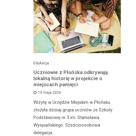
Edukacja
His
o pomnika
Uczniowie z Płońska odkrywają
U
lokalną historię w projekcie o
hi
miejscach pamięci
w
wł
15 maja 2026
iętną
P
Wizytę w Urzędzie Miejskim w Płońsku
o właśnie
złożyła dzisiaj grupa uczniów ze Szkoły
 miasteczka
Na
Podstawowej nr 3 im. Stanisława
fo
Wyspiańskiego. Sześcioosobowa
PA
delegacja…