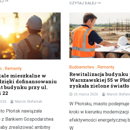
LEJ
CZYTAJ DALEJ
Budownictwo
,
Remonty
o
,
Remonty
Rewitalizacja budynku 
kale mieszkalne w
Warszawskiej 55 w Pło
dzięki dofinansowaniu
zyskała zielone światło
t budynku przy ul.
 22
26 marca 2026
Marcin Stefan
2026
Marcin Stefaniak
W Płońsku, miasto podejmuje
to Płońsk nawiązała
kroki w kierunku modernizacji
ę z Bankiem Gospodarstwa
efektywności energetycznej 
 aby zrealizować ambitny
W