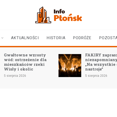
infoplonsk.pl
informacje z Płońska i
okolic | Płońsk online
AKTUALNOŚCI
HISTORIA
PODRÓŻE
POZOST
Gwałtowne wzrosty
FAKIRY zaprasz
wód: ostrzeżenie dla
niezapomniany
mieszkańców rzeki
„Na wszystkie
Wisły i okolic
nastroje”
5 sierpnia 2026
5 sierpnia 2026