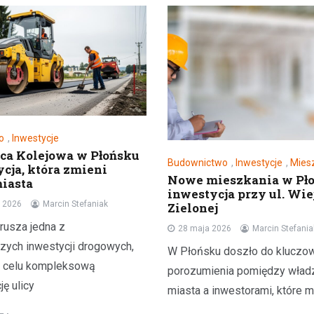
o
,
Inwestycje
ca Kolejowa w Płońsku
Budownictwo
,
Inwestycje
,
Mies
ycja, która zmieni
Nowe mieszkania w Pło
miasta
inwestycja przy ul. Wiej
 2026
Marcin Stefaniak
Zielonej
rusza jedna z
28 maja 2026
Marcin Stefania
szych inwestycji drogowych,
W Płońsku doszło do kluczo
a celu kompleksową
porozumienia pomiędzy wład
ę ulicy
miasta a inwestorami, które m