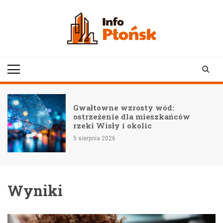
Skip
to
content
infoplonsk.pl
informacje z Płońska i
okolic | Płońsk online
–
Gwałtowne wzrosty wód:
ostrzeżenie dla mieszkańców
rzeki Wisły i okolic
5 sierpnia 2026
Wyniki