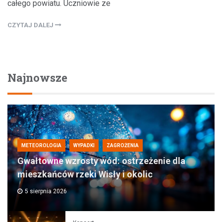
całego powiatu. Uczniowie ze
CZYTAJ DALEJ
Najnowsze
METEOROLOGIA
WYPADKI
ZAGROŻENIA
Gwałtowne wzrosty wód: ostrzeżenie dla
mieszkańców rzeki Wisły i okolic
5 sierpnia 2026