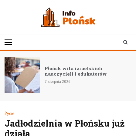
Skip
to
content
infoplonsk.pl
informacje z Płońska i
okolic | Płońsk online
Płońsk wita izraelskich
nauczycieli i edukatorów
7 sierpnia 2026
Życie
Jadłodzielnia w Płońsku już
działa