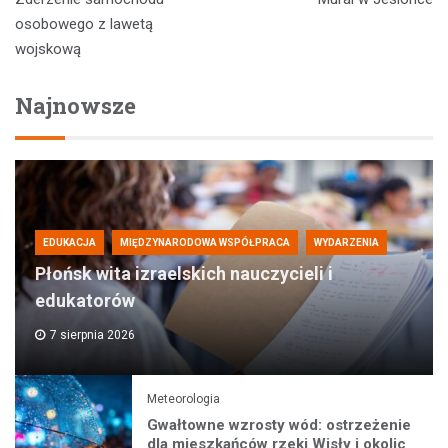
wpisu
osobowego z lawetą
wojskową
Najnowsze
EDUKACJA
MIĘDZYNARODOWA WSPÓŁPRACA
WYDARZENIA
Płońsk wita izraelskich nauczycieli i
edukatorów
7 sierpnia 2026
Meteorologia
Gwałtowne wzrosty wód: ostrzeżenie
dla mieszkańców rzeki Wisły i okolic