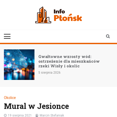
Skip
to
content
infoplonsk.pl
informacje z Płońska i
okolic | Płońsk online
Gwałtowne wzrosty wód:
ostrzeżenie dla mieszkańców
rzeki Wisły i okolic
5 sierpnia 2026
Okolice
Mural w Jesionce
19 sierpnia 2021
Marcin Stefaniak