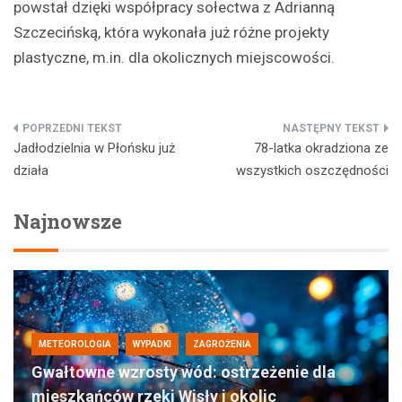
powstał dzięki współpracy sołectwa z Adrianną
Szczecińską, która wykonała już różne projekty
plastyczne, m.in. dla okolicznych miejscowości.
Nawigacja
Jadłodzielnia w Płońsku już
78-latka okradziona ze
wpisu
działa
wszystkich oszczędności
Najnowsze
METEOROLOGIA
WYPADKI
ZAGROŻENIA
Gwałtowne wzrosty wód: ostrzeżenie dla
mieszkańców rzeki Wisły i okolic