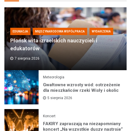
EDUKACJA
MIĘDZYNARODOWA WSPÓŁPRACA
WYDARZENIA
Płońsk wita izraelskich nauczycieli i
edukatorów
7 sierpnia 2026
Meteorologia
Gwałtowne wzrosty wód: ostrzeżenie
dla mieszkańców rzeki Wisły i okolic
5 sierpnia 2026
Koncert
FAKIRY zapraszają na niezapomniany
koncert „Na wszystkie duszy nastroje”