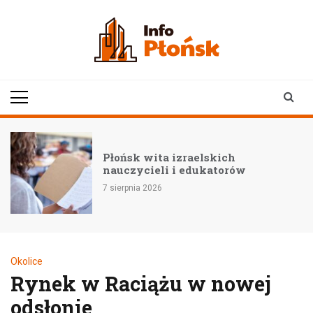
Skip
to
content
infoplonsk.pl
informacje z Płońska i
okolic | Płońsk online
Płońsk wita izraelskich
nauczycieli i edukatorów
7 sierpnia 2026
Okolice
Rynek w Raciążu w nowej
odsłonie