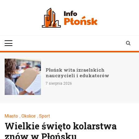
Skip
to
content
infoplonsk.pl
informacje z Płońska i
okolic | Płońsk online
Płońsk wita izraelskich
nauczycieli i edukatorów
7 sierpnia 2026
Miasto
,
Okolice
,
Sport
Wielkie święto kolarstwa
znów w Płońsku