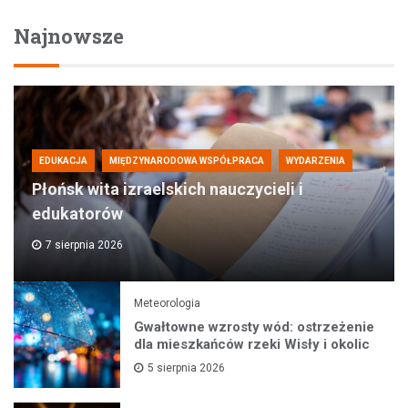
Najnowsze
EDUKACJA
MIĘDZYNARODOWA WSPÓŁPRACA
WYDARZENIA
Płońsk wita izraelskich nauczycieli i
edukatorów
7 sierpnia 2026
Meteorologia
Gwałtowne wzrosty wód: ostrzeżenie
dla mieszkańców rzeki Wisły i okolic
5 sierpnia 2026