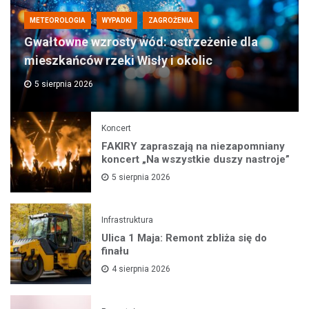
METEOROLOGIA
WYPADKI
ZAGROŻENIA
Gwałtowne wzrosty wód: ostrzeżenie dla
mieszkańców rzeki Wisły i okolic
5 sierpnia 2026
Koncert
FAKIRY zapraszają na niezapomniany
koncert „Na wszystkie duszy nastroje”
5 sierpnia 2026
Infrastruktura
Ulica 1 Maja: Remont zbliża się do
finału
4 sierpnia 2026