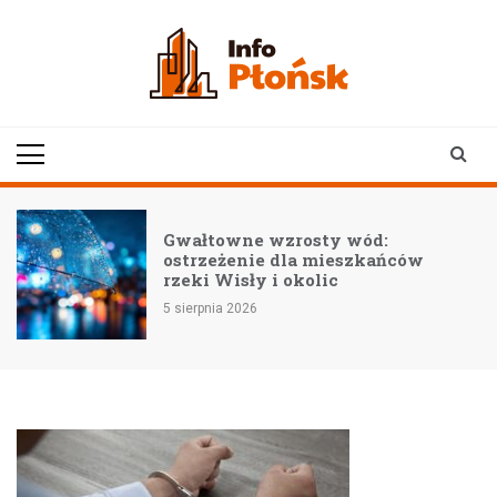
Skip
to
content
infoplonsk.pl
informacje z Płońska i
okolic | Płońsk online
–
Gwałtowne wzrosty wód:
ostrzeżenie dla mieszkańców
rzeki Wisły i okolic
5 sierpnia 2026