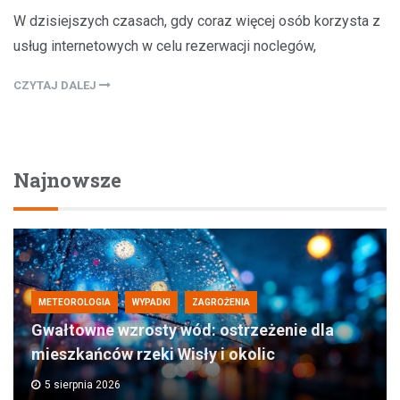
W dzisiejszych czasach, gdy coraz więcej osób korzysta z
usług internetowych w celu rezerwacji noclegów,
CZYTAJ DALEJ
Najnowsze
METEOROLOGIA
WYPADKI
ZAGROŻENIA
Gwałtowne wzrosty wód: ostrzeżenie dla
mieszkańców rzeki Wisły i okolic
5 sierpnia 2026