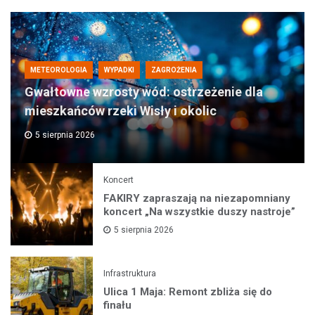
METEOROLOGIA
WYPADKI
ZAGROŻENIA
Gwałtowne wzrosty wód: ostrzeżenie dla
mieszkańców rzeki Wisły i okolic
5 sierpnia 2026
Koncert
FAKIRY zapraszają na niezapomniany
koncert „Na wszystkie duszy nastroje”
5 sierpnia 2026
Infrastruktura
Ulica 1 Maja: Remont zbliża się do
finału