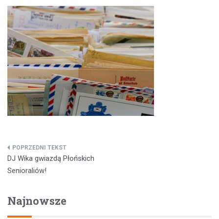
Nawigacja
DJ Wika gwiazdą Płońskich
wpisu
Senioraliów!
Najnowsze