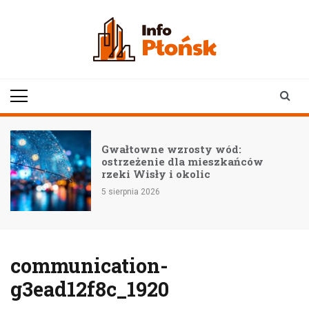
Skip
to
content
infoplonsk.pl
informacje z Płońska i
okolic | Płońsk online
–
Gwałtowne wzrosty wód:
ostrzeżenie dla mieszkańców
rzeki Wisły i okolic
5 sierpnia 2026
communication-
g3ead12f8c_1920