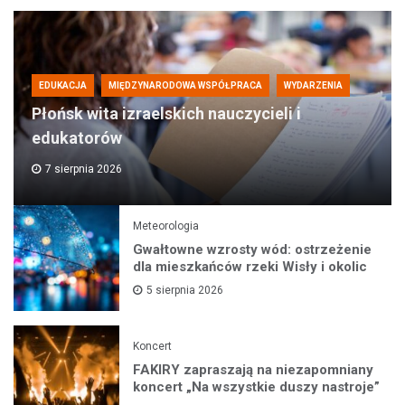
EDUKACJA
MIĘDZYNARODOWA WSPÓŁPRACA
WYDARZENIA
Płońsk wita izraelskich nauczycieli i
edukatorów
7 sierpnia 2026
Meteorologia
Gwałtowne wzrosty wód: ostrzeżenie
dla mieszkańców rzeki Wisły i okolic
5 sierpnia 2026
Koncert
FAKIRY zapraszają na niezapomniany
koncert „Na wszystkie duszy nastroje”