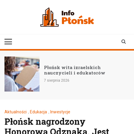
Skip
to
content
infoplonsk.pl
informacje z Płońska i
okolic | Płońsk online
–
Płońsk wita izraelskich
nauczycieli i edukatorów
7 sierpnia 2026
Aktualności
,
Edukacja
,
Inwestycje
Płońsk nagrodzony
Honorową Odznaką. Jest