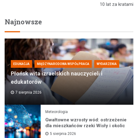
10 lat za kratami
Najnowsze
EDUKACJA
MIĘDZYNARODOWA WSPÓŁPRACA
WYDARZENIA
Płońsk wita izraelskich nauczycieli i
edukatorów
7 sierpnia 2026
Meteorologia
Gwałtowne wzrosty wód: ostrzeżenie
dla mieszkańców rzeki Wisły i okolic
5 sierpnia 2026