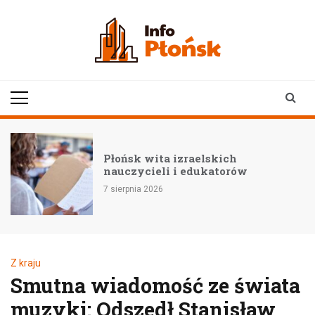
Skip
to
content
infoplonsk.pl
informacje z Płońska i
okolic | Płońsk online
–
Płońsk wita izraelskich
nauczycieli i edukatorów
7 sierpnia 2026
Z kraju
Smutna wiadomość ze świata
muzyki: Odszedł Stanisław