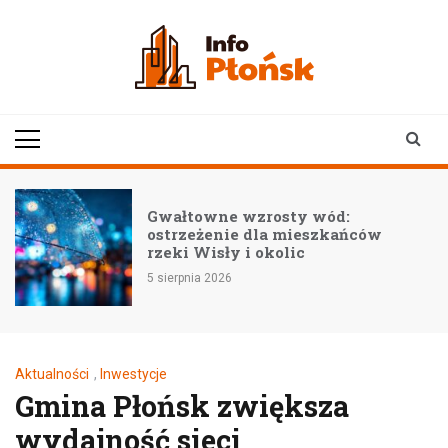
Skip
to
content
infoplonsk.pl
informacje z Płońska i
okolic | Płońsk online
Gwałtowne wzrosty wód:
ostrzeżenie dla mieszkańców
rzeki Wisły i okolic
5 sierpnia 2026
Aktualności
,
Inwestycje
Gmina Płońsk zwiększa
wydajność sieci