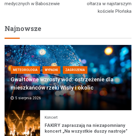
wpisu
medycznych w Baboszewie
ołtarza w najstarszym
kościele Płońska
Najnowsze
METEOROLOGIA
WYPADKI
ZAGROŻENIA
Gwałtowne wzrosty wód: ostrzeżenie dla
mieszkańców rzeki Wisły i okolic
5 sierpnia 2026
Koncert
FAKIRY zapraszają na niezapomniany
koncert „Na wszystkie duszy nastroje”